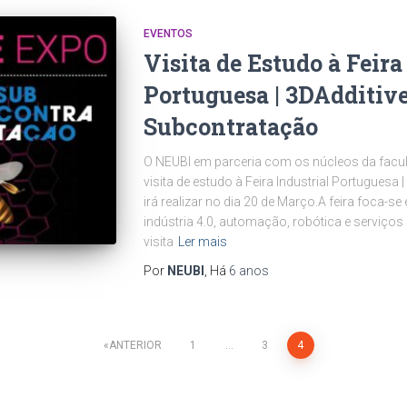
EVENTOS
Visita de Estudo à Feira
Portuguesa | 3DAdditive
Subcontratação
O NEUBI em parceria com os núcleos da facu
visita de estudo à Feira Industrial Portuguesa 
irá realizar no dia 20 de Março.A feira foca-se
indústria 4.0, automação, robótica e serviços
visita
Ler mais
Por
NEUBI
, Há
6 anos
ANTERIOR
1
…
3
4