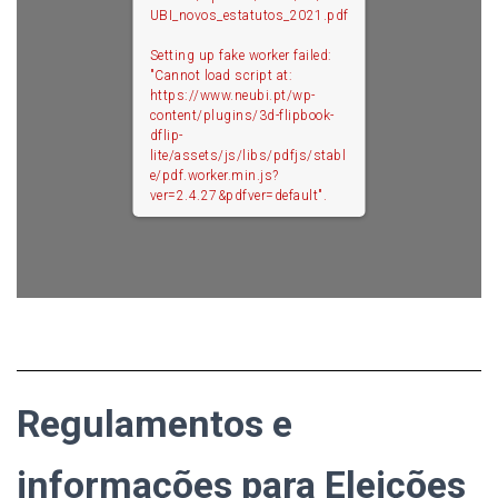
UBI_novos_estatutos_2021.pdf
Setting up fake worker failed:
"Cannot load script at:
https://www.neubi.pt/wp-
content/plugins/3d-flipbook-
dflip-
lite/assets/js/libs/pdfjs/stabl
e/pdf.worker.min.js?
ver=2.4.27&pdfver=default".
Regulamentos e
informações para Eleições