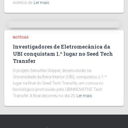
eventos de
Ler mais
NOTÍCIAS
Investigadores de Eletromecânica da
UBI conquistam 1.º lugar no Seed Tech
Transfer
O projeto Sensiflex Gripper, desenvolvido na
Universidade da Beira Interior (UBI), conquistou o 1.º
lugar na final do Seed Tech Transfer, um concurso
tecnológico promovido pelo UBINNOVATIVE Tech
Transfer. A final decorreu no dia 25
Ler mais