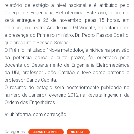
relatório de estágio a nível nacional e é atribuído pelo
Colégio de Engenharia
Eletrotécnica
. Este ano, o prémio
será entregue a 26 de
novembro
, pelas 15 horas, em
Coimbra, no Teatro Académico Gil Vicente, e contará com
a presença do Primeiro-ministro,
Dr
. Pedro Passos Coelho,
que presidirá à Sessão Solene.
O Prémio, intitulado “Nova metodologia hídrica
na
previsão
da potência eólica a curto prazo”, foi orientado pelo
docente do Departamento de Engenharia
Eletromecânica
da UBI, professor João Catalão e teve como patrono o
professor Carlos Cabrita.
O resumo do estágio será posteriormente publicado no
número de Janeiro/Fevereiro 2012
na
Revista
Ingenium
da
Ordem dos Engenheiros.
in
ubinforma
, com correcção
Categorias:
CURSO E CAMPUS
NOTÍCIAS