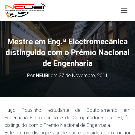
ALTER
Mestre em Eng.ª Electromecânica
distinguido com o Prémio Nacional
de Engenharia
Por
NEUBI
em
27 de Novembro, 2011
Hugo
Pousinho
, estudante de Doutoramento em
Engenharia
Eletrotécnica
e de Computadores da UBI, foi
distinguido com o Prémio Nacional de Engenharia.
Este prémio distingue aquele que é considerado o melhor